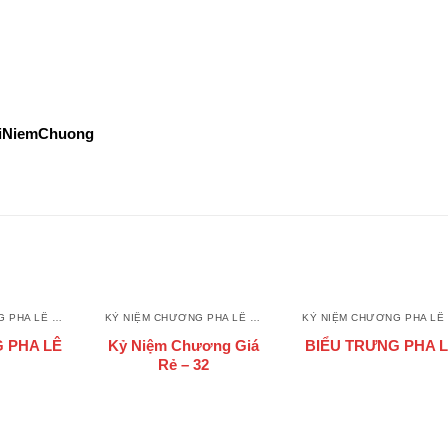
KiNiemChuong
KỶ NIỆM CHƯƠNG PHA LÊ - THUỶ TINH
KỶ NIỆM CHƯƠNG PHA LÊ - THUỶ TINH
K
 PHA LÊ
Kỷ Niệm Chương Giá
BIỂU TRƯNG PHA 
Rẻ – 32