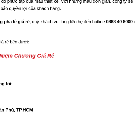
 độ phức tạp của mẫu thiết kế. Với những mẫu đơn giản, công ty sẽ
bảo quyền lợi của khách hàng.
 pha lê giá rẻ
, quý khách vui lòng liên hệ đến hotline
0888 40 8000
á rẻ bên dưới:
 Niệm Chương Giá Rẻ
g tôi:
Tân Phú, TP.HCM