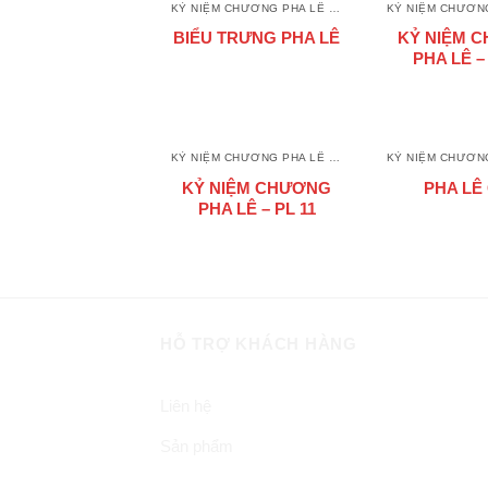
KỶ NIỆM CHƯƠNG PHA LÊ - THUỶ TINH
BIỂU TRƯNG PHA LÊ
KỶ NIỆM 
PHA LÊ –
KỶ NIỆM CHƯƠNG PHA LÊ - THUỶ TINH
KỶ NIỆM CHƯƠNG
PHA LÊ
PHA LÊ – PL 11
HỖ TRỢ KHÁCH HÀNG
Liên hệ
Sản phẩm