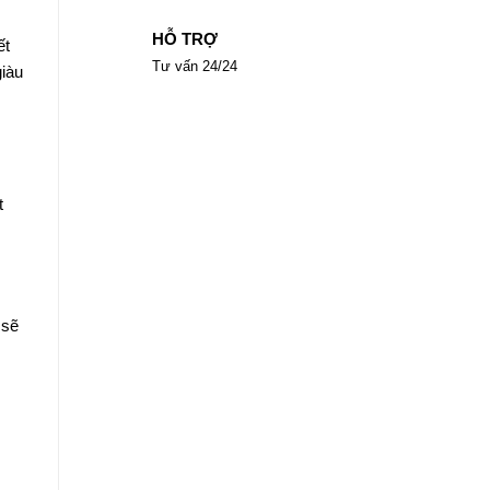
HỖ TRỢ
ết
Tư vấn 24/24
giàu
t
 sẽ