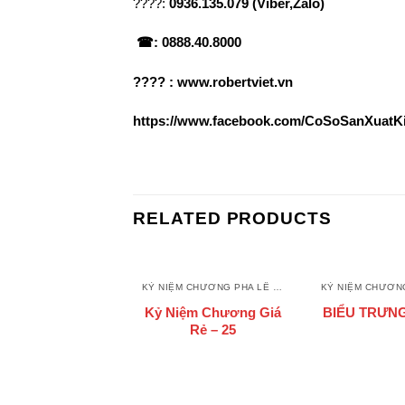
????:
0936.135.079 (Viber,Zalo)
☎: 0888.40.8000
???? :
www.robertviet.vn
https://www.facebook.com/CoSoSanXuat
RELATED PRODUCTS
KỶ NIỆM CHƯƠNG PHA LÊ - THUỶ TINH
Kỷ Niệm Chương Giá
BIỂU TRƯNG
Rẻ – 25