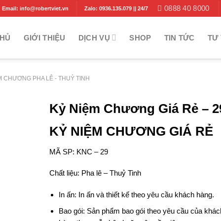
0888 40 8000
Email: info@robertviet.vn
Zalo: 0936.135.079 || 24/7
CHỦ
GIỚI THIỆU
DỊCH VỤ
SHOP
TIN TỨC
TƯ 
M CHƯƠNG PHA LÊ - THUỶ TINH
Kỷ Niệm Chương Giá Rẻ – 2
KỶ NIỆM CHƯƠNG GIÁ RẺ
MÃ SP: KNC – 29
Chất liệu: Pha lê – Thuỷ Tinh
In ấn: In ấn và thiết kế theo yêu cầu khách hàng.
Bao gói: Sản phẩm bao gói theo yêu cầu của khác