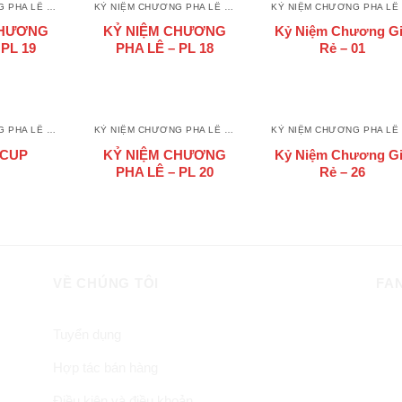
KỶ NIỆM CHƯƠNG PHA LÊ - THUỶ TINH
KỶ NIỆM CHƯƠNG PHA LÊ - THUỶ TINH
K
CHƯƠNG
KỶ NIỆM CHƯƠNG
Kỷ Niệm Chương G
 PL 19
PHA LÊ – PL 18
Rẻ – 01
KỶ NIỆM CHƯƠNG PHA LÊ - THUỶ TINH
KỶ NIỆM CHƯƠNG PHA LÊ - THUỶ TINH
K
 CUP
KỶ NIỆM CHƯƠNG
Kỷ Niệm Chương G
PHA LÊ – PL 20
Rẻ – 26
VỀ CHÚNG TÔI
FA
Tuyển dụng
Hợp tác bán hàng
Điều kiện và điều khoản