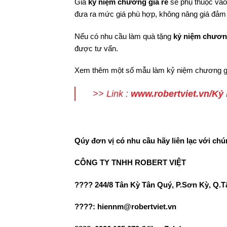
Giá
kỷ niệm chương giá rẻ
sẽ phụ thuộc vào
đưa ra mức giá phù hợp, không nâng giá đảm 
Nếu có nhu cầu làm quà tặng
kỷ niệm chương
được tư vấn.
Xem thêm một số mẫu làm kỷ niệm chương gi
>> Link :
www.robertviet.vn/Kỷ
Qúy đơn vị có nhu cầu hãy liên lạc với chún
CÔNG TY TNHH ROBERT VIỆT
???? 244/8 Tân Kỳ Tân Quý, P.Sơn Kỳ, Q.
????: hiennm@robertviet.vn