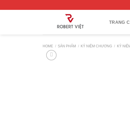
Skip
to
content
TRANG 
HOME
/
SẢN PHẨM
/
KỶ NIỆM CHƯƠNG
/
KỶ NIỆ