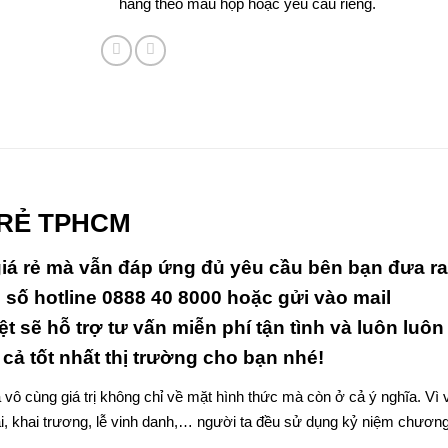
hàng theo mẫu hộp hoặc yêu cầu riêng.
 RẺ TPHCM
iá rẻ
mà vẫn đáp ứng đủ yêu cầu bên bạn đưa ra
i số hotline 0888 40 8000 hoặc gửi vào mail
t sẽ hỗ trợ tư vấn miễn phí tận tình và luôn luôn
cả tốt nhất thị trường cho bạn nhé!
vô cùng giá trị không chỉ về mặt hình thức mà còn ở cả ý nghĩa. Vì 
iải, khai trương, lễ vinh danh,… người ta đều sử dụng kỷ niệm chươn