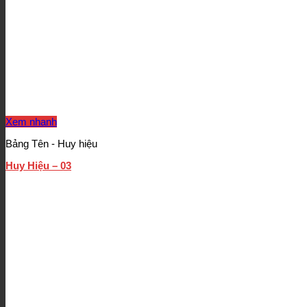
Xem nhanh
Bảng Tên - Huy hiệu
Huy Hiệu – 03