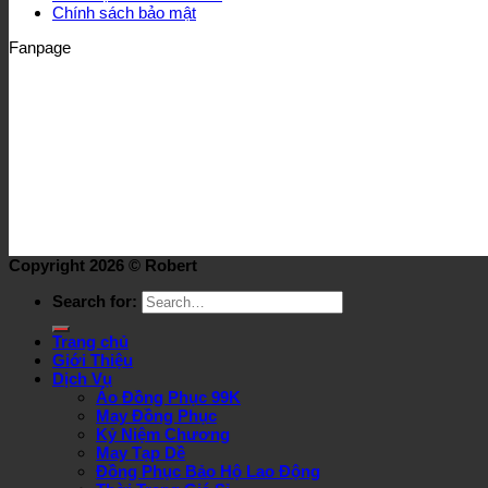
Chính sách bảo mật
Fanpage
Copyright 2026 ©
Robert
Search for:
Trang chủ
Giới Thiệu
Dịch Vụ
Áo Đồng Phục 99K
May Đồng Phục
Kỷ Niệm Chương
May Tạp Dề
Đồng Phục Bảo Hộ Lao Động