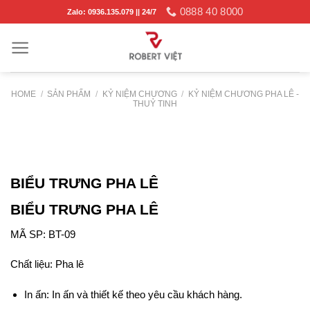
Skip
0888 40 8000
Zalo: 0936.135.079 || 24/7
to
content
HOME
/
SẢN PHẨM
/
KỶ NIỆM CHƯƠNG
/
KỶ NIỆM CHƯƠNG PHA LÊ -
THUỶ TINH
BIỂU TRƯNG PHA LÊ
BIỂU TRƯNG PHA LÊ
MÃ SP: BT-09
Chất liệu: Pha lê
In ấn: In ấn và thiết kế theo yêu cầu khách hàng.