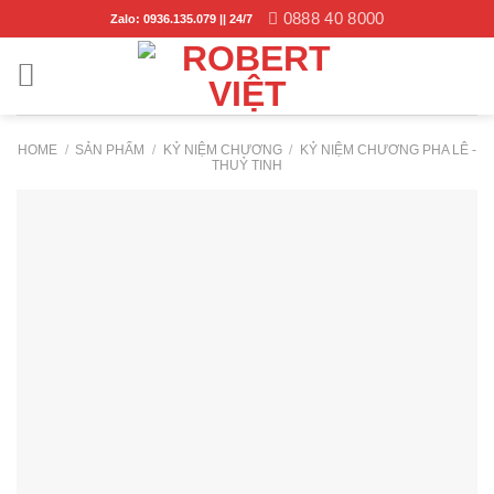
Skip
0888 40 8000
Zalo: 0936.135.079 || 24/7
to
content
HOME
/
SẢN PHẨM
/
KỶ NIỆM CHƯƠNG
/
KỶ NIỆM CHƯƠNG PHA LÊ -
THUỶ TINH