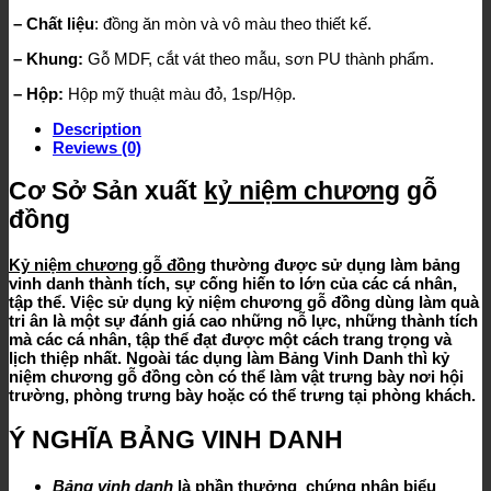
– Chất liệu
: đồng ăn mòn và vô màu theo thiết kế.
– Khung:
Gỗ MDF, cắt vát theo mẫu, sơn PU thành phẩm.
– Hộp:
Hộp mỹ thuật màu đỏ, 1sp/Hộp.
Description
Reviews (0)
Cơ Sở Sản xuất
kỷ niệm chương
gỗ
đồng
Kỷ niệm chương gỗ đồng
thường được sử dụng làm bảng
vinh danh thành tích, sự cống hiến to lớn của các cá nhân,
tập thể. Việc sử dụng
kỷ niệm chương gỗ đồng
dùng làm quà
tri ân là một sự đánh giá cao những nỗ lực, những thành tích
mà các cá nhân, tập thể đạt được một cách trang trọng và
lịch thiệp nhất. Ngoài tác dụng làm
Bảng Vinh Danh
thì kỷ
niệm chương gỗ đồng còn có thể làm vật trưng bày nơi hội
trường, phòng trưng bày hoặc có thể trưng tại phòng khách.
Ý NGHĨA BẢNG VINH DANH
Bảng vinh danh
là phần thưởng chứng nhận biểu