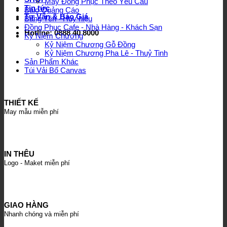
May Đồng Phục Theo Yêu Cầu
Tin tức
Balo Quảng Cáo
Tư Vấn & Báo Giá
Bảng Tên - Huy hiệu
Đồng Phục Cafe - Nhà Hàng - Khách Sạn
Hotline: 0888 40 8000
Kỷ Niệm Chương
Kỷ Niệm Chương Gỗ Đồng
Kỷ Niệm Chương Pha Lê - Thuỷ Tinh
Sản Phẩm Khác
Túi Vải Bố Canvas
THIẾT KẾ
May mẫu miễn phí
IN THÊU
Logo - Maket miễn phí
GIAO HÀNG
Nhanh chóng và miễn phí