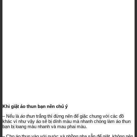
Khi giặt áo thun bạn nên chú ý
– Nếu là
áo thun
trắng thì đừng nên để giặc chung với các đồ
khác vì như vậy áo sẽ bị dính màu mà nhanh chóng làm áo thun
bạn bị loang màu nhanh và mau phai màu.
– Cho áo thun vào với nước xà phồng pha sẵn để giặt, không nên