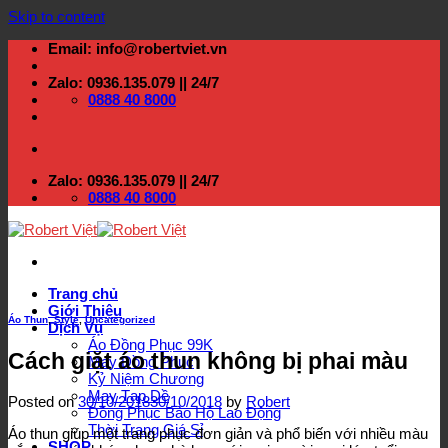
Skip to content
Email: info@robertviet.vn
Zalo: 0936.135.079 || 24/7
0888 40 8000
Zalo: 0936.135.079 || 24/7
0888 40 8000
Trang chủ
Giới Thiệu
Áo Thun
,
Style
,
Uncategorized
Dịch Vụ
Áo Đồng Phục 99K
Cách giặt áo thun không bị phai màu
May Đồng Phục
Kỷ Niệm Chương
May Tạp Dề
Posted on
30/10/2018
30/10/2018
by
Robert
Đồng Phục Bảo Hộ Lao Động
Thời Trang Giá Sỉ
Áo thun giúp một trang phục đơn giản và phổ biến với nhiều màu
SHOP