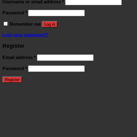
Username or email address
*
Password
*
Remember me
Log in
Lost your password?
Register
Email address
*
Password
*
Register