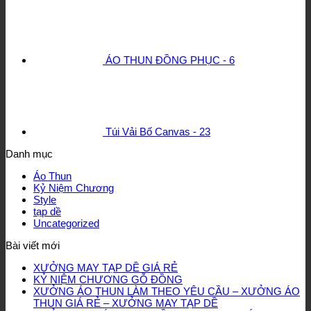
ÁO THUN ĐỒNG PHỤC - 6
Túi Vải Bố Canvas - 23
Danh mục
Áo Thun
Kỷ Niệm Chương
Style
tạp dề
Uncategorized
Bài viết mới
XƯỞNG MAY TẠP DỀ GIÁ RẺ
KỶ NIỆM CHƯƠNG GỖ ĐỒNG
XƯỞNG ÁO THUN LÀM THEO YÊU CẦU – XƯỞNG ÁO
THUN GIÁ RẺ – XƯỞNG MAY TẠP DỀ