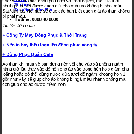
sắc, size áo khác nhau phù hợp với mọi người, mọi lứa tuổi
Tin tức
nhưng ít ai biết được cách giữ cho màu áo không bị phai màu.
Tư Vấn & Báo Giá
Sau đây bài viết này sẽ giúp các bạn biết cách giặt áo thun không
bị phai màu.
Hotline: 0888 40 8000
Tin tức liên quan:
+
Công Ty May Đồng Phục & Thời Trang
+ Nên in hay thêu logo lên đồng phục công ty
+ Đồng Phục Quán Cafe
Áo thun khi mua về bạn đừng nên vội cho vào xà phồng ngâm
hàng giờ lâu thay vào đó nên cho áo vào trong hỗn hợp giấm pha
loãng hoặc có thể dùng nước dừa tươi để ngâm khoảng hơn 1
giờ như vậy sẽ giúp cho áo không bị ngã màu nhanh chống mà
còn giúp cho áo được mềm hơn.