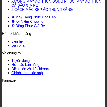
XƯỞNG MAY ÁO THUN ĐỒNG PHỤC, MAY ÁO THUN
CÁ SẤU GIÁ RẺ
5 CÁCH MẶC ĐẸP ÁO THUN TRẮNG
❶ May Đồng Phục Cao Cấp
❷ Kỷ Niệm Chương
❸ Đồng Phục Giá Rẻ
Hỗ trợ khách hàng
Liên hệ
Sản phẩm
Về chúng tôi
Tuyển dụng
Hợp tác bán hàng
Điều kiện và điều khoản
Chính sách bảo mật
Fanpage