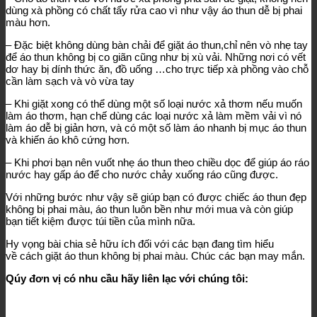
dùng xà phồng có chất tẩy rửa cao vì như vậy áo thun dễ bị phai
màu hơn.
– Đặc biệt không dùng bàn chải để giặt áo thun,chỉ nên vò nhẹ tay
để áo thun không bị co giãn cũng như bị xù vải. Những nơi có vết
dơ hay bị dính thức ăn, đồ uống …cho trực tiếp xà phồng vào chỗ
cần làm sạch và vò vừa tay
– Khi giặt xong có thể dùng một số loại nước xả thơm nếu muốn
làm áo thơm, hạn chế dùng các loại nước xả làm mềm vải vì nó
làm áo dễ bị giản hơn, và có một số làm áo nhanh bị mục áo thun
và khiến áo khô cứng hơn.
– Khi phơi bạn nên vuốt nhẹ áo thun theo chiều dọc để giúp áo ráo
nước hay gấp áo để cho nước chảy xuống ráo cũng được.
Với những bước như vậy sẽ giúp bạn có được chiếc áo thun đẹp
không bị phai màu, áo thun luôn bền như mới mua và còn giúp
bạn tiết kiệm được túi tiền của mình nữa.
Hy vọng bài chia sẻ hữu ích đối với các bạn đang tìm hiểu
về cách giặt áo thun không bị phai màu. Chúc các bạn may mắn.
Qúy đơn vị có nhu cầu hãy liên lạc với chúng tôi: