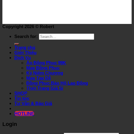
Copyright 2026 ©
Robert
Search for:
Trang chủ
Giới Thiệu
Dịch Vụ
Áo Đồng Phục 99K
May Đồng Phục
Kỷ Niệm Chương
May Tạp Dề
Đồng Phục Bảo Hộ Lao Động
Thời Trang Giá Sỉ
SHOP
Tin tức
Tư Vấn & Báo Giá
HOTLINE
Login