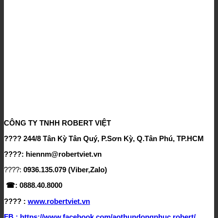
CÔNG TY TNHH ROBERT VIỆT
???? 244/8 Tân Kỳ Tân Quý, P.Sơn Kỳ, Q.Tân Phú, TP.HCM
????: hiennm@robertviet.vn
????:
0936.135.079 (Viber,Zalo)
☎: 0888.40.8000
???? :
www.robertviet.vn
FB : https://www.facebook.com/aothundongphuc.robert/