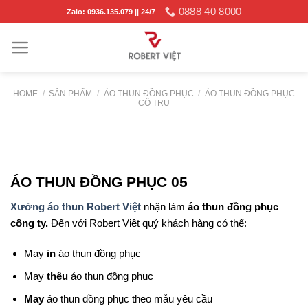
Skip
0888 40 8000
Zalo: 0936.135.079 || 24/7
to
content
HOME
/
SẢN PHẨM
/
ÁO THUN ĐỒNG PHỤC
/
ÁO THUN ĐỒNG PHỤC
CỔ TRỤ
ÁO THUN ĐỒNG PHỤC 05
Xưởng áo thun Robert Việt
nhận làm
áo thun đồng phục
công ty.
Đến với Robert Việt
quý khách hàng có thể:
May
in
áo thun đồng phục
May
thêu
áo thun đồng phục
May
áo thun đồng phục theo mẫu yêu cầu