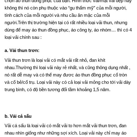
chọn áo thun đồng phục của bạn. Hình thức vải/mặt vải đẹp hay
không thì nó còn phụ thuộc vào “gu thẩm mỹ” của mỗi người,
tính cách của mỗi người và nhu cầu ăn mặc của mỗi
người.Trên thị trường hiện tại có rất nhiều loại vải thun, nhưng
dùng để may áo thun đồng phục, áo
công ty
, áo nhóm… thì có 4
loại vải chính sau :
a. Vải thun trơn:
Vải thun trơn là loại vải có mắt vải rất nhỏ, đan khít
nhau.Thường thì loại vải này rẻ nhất, và cũng thông dụng nhất ,
nó rất dễ may và có thể may đươc áo thun đồng phục cổ tròn
và cổ bẻ/cổ trụ. Loại vải này có cả loại vải mỏng cho tới vải dày
trung bình, có độ bền tương đối tầm khoảng 1,5 năm.
b. Vải cá sấu
Vải cá sấu là loại vải có mắt vải to hơn mắt vải thun trơn, đan
nhau nhìn giống như những sợi xích. Loại vải này chỉ may áo