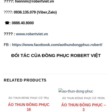
????: hiennm@robertviet.vn
????:
0936.135.079 (Viber,Zalo)
☎: 0888.40.8000
???? :
www.robertviet.vn
FB : https://www.facebook.com/aothundongphuc.robert/
ĐỐI TÁC CỦA ĐỒNG PHỤC ROBERT VIỆT
RELATED PRODUCTS
ÁO THUN ĐỒNG PHỤC CỔ TRỤ
ÁO THUN ĐỒNG PHỤC CỔ TRÒN
ÁO THUN ĐỒNG PHỤC
ÁO THUN ĐỒNG PHỤC –
16
3