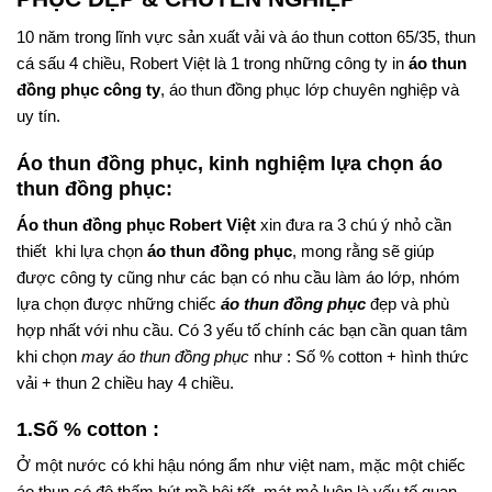
10 năm trong lĩnh vực sản xuất vải và áo thun cotton 65/35, thun
cá sấu 4 chiều, Robert Việt là 1 trong những công ty in
áo thun
đồng phục công ty
, áo thun đồng phục lớp chuyên nghiệp và
uy tín.
Áo thun đồng phục, kinh nghiệm lựa chọn áo
thun đồng phục:
Áo thun đồng phục
Robert Việt
xin đưa ra 3 chú ý nhỏ cần
thiết khi lựa chọn
áo thun đồng phục
, mong rằng sẽ giúp
được công ty cũng như các bạn có nhu cầu làm áo lớp, nhóm
lựa chọn được những chiếc
áo thun đồng phục
đẹp và phù
hợp nhất với nhu cầu. Có 3 yếu tố chính các bạn cần quan tâm
khi chọn
may áo thun đồng phục
như : Số % cotton + hình thức
vải + thun 2 chiều hay 4 chiều.
1.Số % cotton :
Ở một nước có khi hậu nóng ẩm như việt nam, mặc một chiếc
áo thun có độ thấm hút mồ hôi tốt, mát mẻ luôn là yếu tố quan