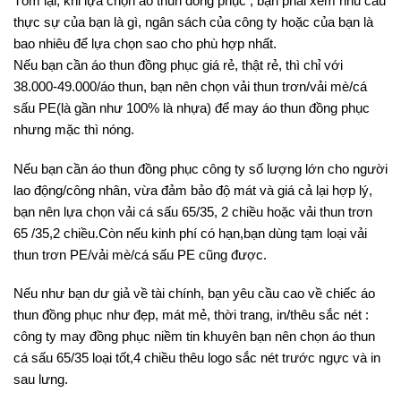
Tóm lại, khi lựa chọn áo thun đồng phục , bạn phải xem nhu cầu
thực sự của bạn là gì, ngân sách của công ty hoặc của bạn là
bao nhiêu để lựa chọn sao cho phù hợp nhất.
Nếu bạn cần áo thun đồng phục giá rẻ, thật rẻ, thì chỉ với
38.000-49.000/áo thun, bạn nên chọn vải thun trơn/vải mè/cá
sấu PE(là gần như 100% là nhựa) để may áo thun đồng phục
nhưng mặc thì nóng.
Nếu bạn cần áo thun đồng phục công ty số lượng lớn cho người
lao động/công nhân, vừa đảm bảo độ mát và giá cả lại hợp lý,
bạn nên lựa chọn vải cá sấu 65/35, 2 chiều hoặc vải thun trơn
65 /35,2 chiều.Còn nếu kinh phí có hạn,bạn dùng tạm loại vải
thun trơn PE/vải mè/cá sấu PE cũng được.
Nếu như bạn dư giả về tài chính, bạn yêu cầu cao về chiếc áo
thun đồng phục như đẹp, mát mẻ, thời trang, in/thêu sắc nét :
công ty may đồng phục niềm tin khuyên bạn nên chọn áo thun
cá sấu 65/35 loại tốt,4 chiều thêu logo sắc nét trước ngực và in
sau lưng.