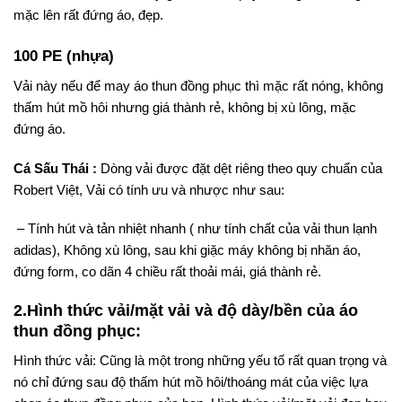
mặc lên rất đứng áo, đẹp.
100 PE (nhựa)
Vải này nếu để may áo thun đồng phục thì mặc rất nóng, không
thấm hút mồ hôi nhưng giá thành rẻ, không bị xù lông, mặc
đứng áo.
Cá Sấu Thái :
Dòng vải được đặt dệt riêng theo quy chuẩn của
Robert Việt, Vải có tính ưu và nhược như sau:
– Tính hút và tản nhiệt nhanh ( như tính chất của vải thun lạnh
adidas), Không xù lông, sau khi giặc máy không bị nhăn áo,
đứng form, co dãn 4 chiều rất thoải mái, giá thành rẻ.
2.Hình thức vải/mặt vải và độ dày/bền của áo
thun đồng phục:
Hình thức vải: Cũng là một trong những yếu tố rất quan trọng và
nó chỉ đứng sau độ thấm hút mồ hôi/thoáng mát của việc lựa