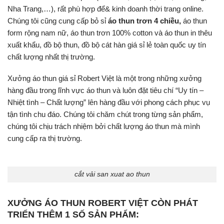
Nha Trang,…), rất phù hợp để& kinh doanh thời trang online.
Chúng tôi cũng cung cấp bỏ sỉ
áo thun trơn 4 chiều
,
áo thun
form rộng nam nữ, áo thun trơn 100% cotton và áo thun in thêu
xuất khẩu, đồ bộ thun, đồ bộ cát hàn giá sỉ lẻ toàn quốc uy tín
chất lượng nhất thị trường.
Xưởng áo thun giá sỉ Robert Việt
là một trong những xưởng
hàng đầu trong lĩnh vực áo thun và luôn đặt tiêu chí “Uy tín –
Nhiệt tình – Chất lượng” lên hàng đầu với phong cách phục vụ
tận tình chu đáo. Chúng tôi chăm chút trong từng sản phẩm,
chúng tôi chịu trách nhiệm bởi chất lượng áo thun mà mình
cung cấp ra thị trường.
cắt vải san xuat ao thun
XƯỞNG ÁO THUN ROBERT VIỆT CÒN PHÁT
TRIỂN THÊM 1 SỐ SẢN PHẨM: