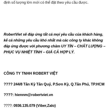
định số lượng lớn mới có thể đặt theo yêu cầu được.
RobertViet sẽ đáp ứng tất cả mọi yêu cầu của khách hàng,
kể cả những yêu cầu khó nhất mà các công ty khác không
đáp ứng được với phương châm UY TÍN – CHẤT LƯỢNG –
PHỤC VỤ NHIỆT TÌNH – GIÁ CẢ HỢP LÝ.
CÔNG TY TNHH ROBERT VIỆT
???? 244/8 Tân Kỳ Tân Quý, P.Sơn Kỳ, Q.Tân Phú, TP.HCM
????: hiennm@robertviet.vn
????:
0936.135.079 (Viber,Zalo)