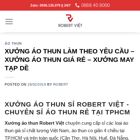
Skip
0888 40 8000
Zalo: 0936.135.079 || 24/7
to
content
ÁO THUN
XƯỞNG ÁO THUN LÀM THEO YÊU CẦU –
XƯỞNG ÁO THUN GIÁ RẺ – XƯỞNG MAY
TẠP DỀ
POSTED ON
26/02/2019
BY
ROBERT
XƯỞNG ÁO THUN SỈ ROBERT VIỆT -
CHUYÊN SỈ ÁO THUN RẺ TẠI TPHCM
Xưởng áo thun Robert Việt
chuyên cung cấp sỉ các loại áo
thun giá sỉ chất lượng Việt Nam, áo thun co giãn 4 chiều tại
TP.HCM và trên toàn quốc (Cần Thơ, Hà Nội, Huế, Đà Nẵng,