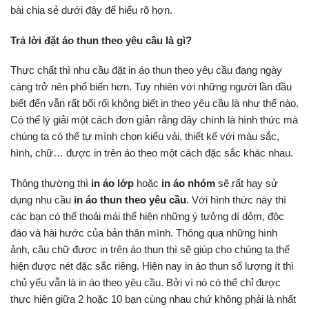
bài chia sẻ dưới đây để hiểu rõ hơn.
Trả lời đặt áo thun theo yêu cầu là gì?
Thực chất thì nhu cầu đặt in áo thun theo yêu cầu đang ngày
càng trở nên phổ biến hơn. Tuy nhiên với những người lần đầu
biết đến vẫn rất bối rối không biết in theo yêu cầu là như thế nào.
Có thể lý giải một cách đơn giản rằng đây chính là hình thức mà
chúng ta có thể tự mình chọn kiểu vải, thiết kế với màu sắc,
hình, chữ… được in trên áo theo một cách đặc sắc khác nhau.
Thông thường thì
in áo lớp
hoặc
in áo nhóm
sẽ rất hay sử
dụng nhu cầu
in áo thun theo yêu cầu
. Với hình thức này thì
các bạn có thể thoải mái thể hiện những ý tưởng dí dỏm, độc
đáo và hài hước của bản thân mình. Thông qua những hình
ảnh, câu chữ được in trên áo thun thì sẽ giúp cho chúng ta thể
hiện được nét đặc sắc riêng. Hiện nay in áo thun số lượng ít thì
chủ yếu vẫn là in áo theo yêu cầu. Bởi vì nó có thể chỉ được
thực hiện giữa 2 hoặc 10 bạn cùng nhau chứ không phải là nhất