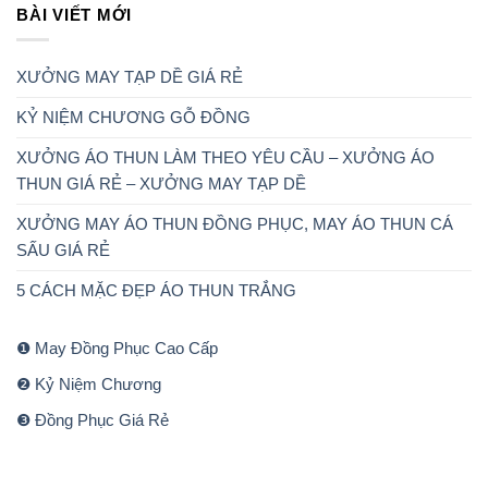
BÀI VIẾT MỚI
XƯỞNG MAY TẠP DỀ GIÁ RẺ
KỶ NIỆM CHƯƠNG GỖ ĐỒNG
XƯỞNG ÁO THUN LÀM THEO YÊU CẦU – XƯỞNG ÁO
THUN GIÁ RẺ – XƯỞNG MAY TẠP DỀ
XƯỞNG MAY ÁO THUN ĐỒNG PHỤC, MAY ÁO THUN CÁ
SẤU GIÁ RẺ
5 CÁCH MẶC ĐẸP ÁO THUN TRẮNG
❶ May Đồng Phục Cao Cấp
❷ Kỷ Niệm Chương
❸ Đồng Phục Giá Rẻ