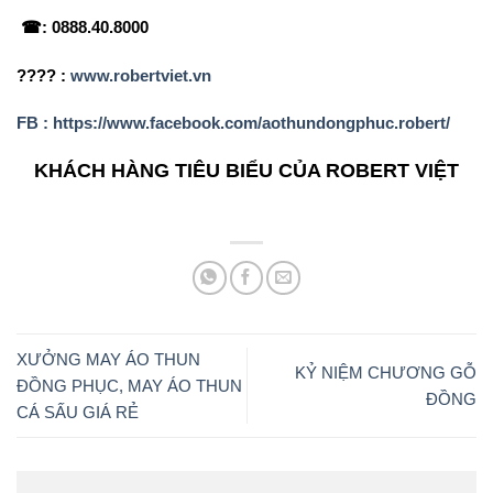
☎: 0888.40.8000
???? :
www.robertviet.vn
FB : https://www.facebook.com/aothundongphuc.robert/
KHÁCH HÀNG TIÊU BIỂU CỦA ROBERT VIỆT
XƯỞNG MAY ÁO THUN
KỶ NIỆM CHƯƠNG GỖ
ĐỒNG PHỤC, MAY ÁO THUN
ĐỒNG
CÁ SẤU GIÁ RẺ