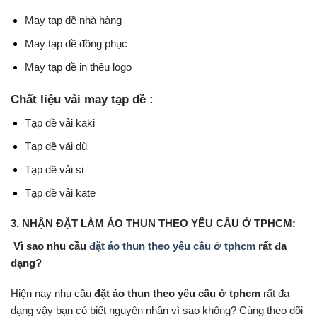
May tạp dề nhà hàng
May tạp dề đồng phục
May tạp dề in thêu logo
Chất liệu vải may tạp dề :
Tạp dề vải kaki
Tạp dề vải dù
Tạp dề vải si
Tạp dề vải kate
3. NHẬN ĐẶT LÀM ÁO THUN THEO YÊU CẦU Ở TPHCM:
Vì sao nhu cầu
đặt áo thun theo yêu cầu ở tphcm
rất đa
dạng?
Hiện nay nhu cầu
đặt áo thun theo yêu cầu ở tphcm
rất đa
dạng vậy bạn có biết nguyên nhân vì sao không? Cùng theo dõi