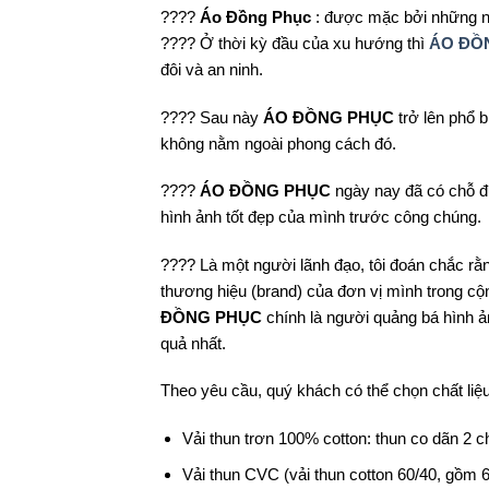
????
Áo Đồng Phục
: được mặc bởi những ng
????
Ở thời kỳ đầu của xu hướng thì
ÁO ĐỒ
đôi và an ninh.
????
Sau này
ÁO ĐỒNG PHỤC
trở lên phổ b
không nằm ngoài phong cách đó.
????
ÁO ĐỒNG PHỤC
ngày nay đã có chỗ đ
hình ảnh tốt đẹp của mình trước công chúng.
????
Là một người lãnh đạo, tôi đoán chắc rằ
thương hiệu (brand) của đơn vị mình trong c
ĐỒNG PHỤC
chính là người quảng bá hình 
quả nhất.
Theo yêu cầu, quý khách có thể chọn chất liệu
Vải thun trơn 100% cotton: thun co dãn 2 c
Vải thun CVC (vải thun cotton 60/40, gồm 