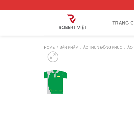
Skip
to
content
TRANG 
HOME
/
SẢN PHẨM
/
ÁO THUN ĐỒNG PHỤC
/
ÁO 