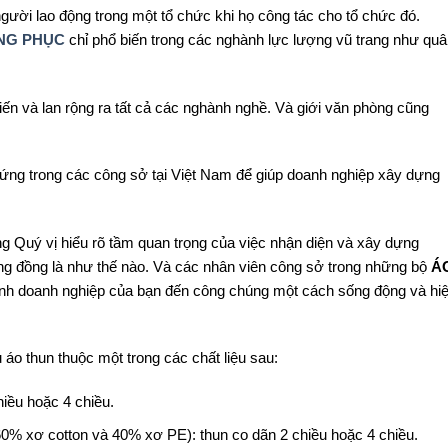
ười lao động trong một tổ chức khi họ công tác cho tổ chức đó.
NG PHỤC
chỉ phổ biến trong các nghành lực lượng vũ trang như qu
iến và lan rộng ra tất cả các nghành nghề. Và giới văn phòng cũng
ứng trong các công sở tại Việt Nam để giúp doanh nghiệp xây dựng
ng Quý vị hiểu rõ tầm quan trọng của việc nhận diện và xây dựng
ộng đồng là như thế nào. Và các nhân viên công sở trong những bộ
Á
ảnh doanh nghiệp của bạn đến công chúng một cách sống động và hi
 áo thun thuộc một trong các chất liệu sau:
hiều hoặc 4 chiều.
60% xơ cotton và 40% xơ PE): thun co dãn 2 chiều hoặc 4 chiều.