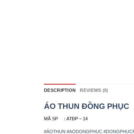
DESCRIPTION
REVIEWS (0)
ÁO THUN ĐỒNG PHỤC
MÃ SP : ATĐP – 14
#
ÁOTHUN
#
AODONGPHUC
#
DONGPHUC