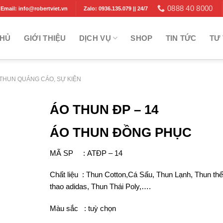
0888 40 8000
Email: info@robertviet.vn
Zalo: 0936.135.079 || 24/7
CHỦ
GIỚI THIỆU
DỊCH VỤ
SHOP
TIN TỨC
TƯ 
THUN QUẢNG CÁO, SỰ KIỆN
ÁO THUN ĐP – 14
ÁO THUN ĐỒNG PHỤC
MÃ SP : ATĐP – 14
Chất liệu : Thun Cotton,Cá Sấu, Thun Lạnh, Thun thể
thao adidas, Thun Thái Poly,….
Màu sắc : tuỳ chọn