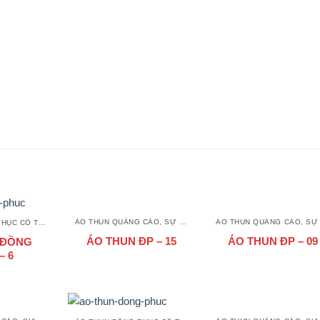
ÁO THUN QUẢNG CÁO, SỰ KIỆN
ÁO THUN ĐỒNG PHỤC CỔ TRÒN
ÁO THUN ĐP – 15
ÁO THUN ĐP – 09
 ĐỒNG
– 6