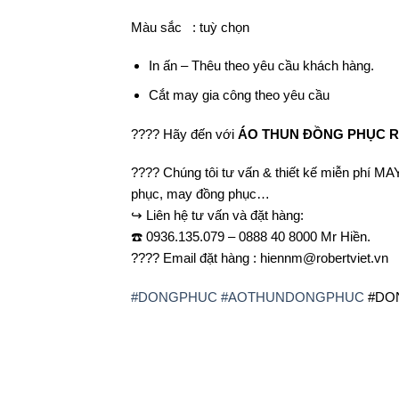
Màu sắc : tuỳ chọn
In ấn – Thêu theo yêu cầu khách hàng.
Cắt may gia công theo yêu cầu
????
Hãy đến với
ÁO THUN ĐỒNG PHỤC 
????
Chúng tôi tư vấn & thiết kế miễn phí 
phục, may đồng phục…
↪️
Liên hệ tư vấn và đặt hàng:
☎️
0936.135.079 – 0888 40 8000 Mr Hiền.
????
Email đặt hàng : hiennm@robertviet.vn
#
DONGPHUC
#
AOTHUNDONGPHUC
#DO