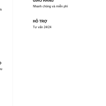
GIAO HÀNG
Nhanh chóng và miễn phí
ân
HỖ TRỢ
Tư vấn 24/24
O
ệu