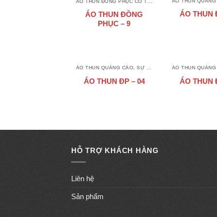
ÁO THUN ĐỒNG PHỤC CỔ TRÒN
ÁO THUN Đ
ÁO THUN ĐỒNG
PHỤC – 9
ÁO THUN QUẢNG CÁO, SỰ KIỆN
ÁO THUN ĐP – 04
ÁO THUN Đ
HỖ TRỢ KHÁCH HÀNG
Liên hệ
Sản phẩm