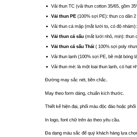
Vải thun TC (vải thun cotton 35/65, gồm 3
Vải thun PE
(100% sợi PE): thun co dãn 2 
Vải thun cá mập (mắt lưới to, có độ nhám):
Vải thun cá sấu
(mắt lưới nhỏ, mịn): thun 
Vải thun cá sấu Thái
( 100% sợi poly nhưng
Vải thun lạnh (100% sợi PE, bề mặt bóng lá
Vải thun mè: là một loại thun lạnh, có hạt n
Đường may sắc nét, bền chắc.
May theo form dáng, chuẩn kích thước.
Thiết kế hiện đại, phối màu độc đáo hoặc phố
In logo, font chữ trên áo theo yêu cầu.
Đa dạng màu sắc để quý khách hàng lựa chọ