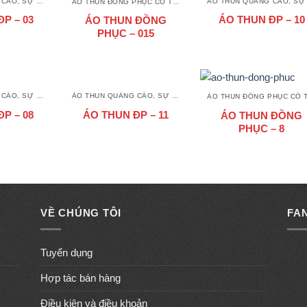
ÁO THUN QUẢNG CÁO, SỰ KIỆN
ÁO THUN ĐỒNG PHỤC CỔ TRÒN
P – 03
ÁO THUN ĐP – 10
ÁO THUN ĐỒNG
PHỤC – 015
ÁO THUN QUẢNG CÁO, SỰ KIỆN
ÁO THUN QUẢNG CÁO, SỰ KIỆN
P – 08
ÁO THUN ĐP – 11
ÁO THUN ĐỒNG
PHỤC – 8
VỀ CHÚNG TÔI
FA
Tuyển dụng
Hợp tác bán hàng
Điều kiện và điều khoản