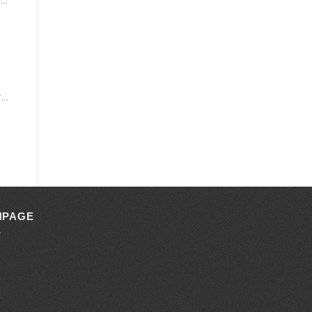
ÁO THUN QUẢNG CÁO, SỰ KIỆN
ÁO THUN ĐỒNG PHỤC CỔ TRÒN
NPAGE