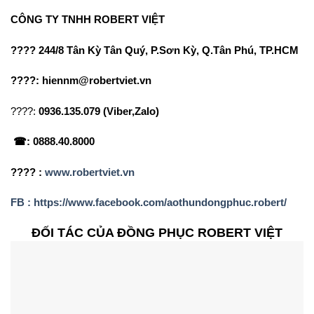
CÔNG TY TNHH ROBERT VIỆT
???? 244/8 Tân Kỳ Tân Quý, P.Sơn Kỳ, Q.Tân Phú, TP.HCM
????: hiennm@robertviet.vn
????:
0936.135.079 (Viber,Zalo)
☎: 0888.40.8000
???? :
www.robertviet.vn
FB : https://www.facebook.com/aothundongphuc.robert/
ĐỐI TÁC CỦA ĐỒNG PHỤC ROBERT VIỆT