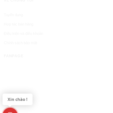
VỀ CHÚNG TÔI
Tuyển dụng
Hợp tác bán hàng
Điều kiện và điều khoản
Chính sách bảo mật
FANPAGE
Xin chào !