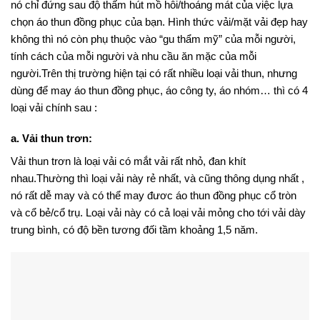
nó chỉ đứng sau độ thấm hút mồ hôi/thoáng mát của việc lựa
chọn áo thun đồng phục của bạn. Hình thức vải/mặt vải đẹp hay
không thì nó còn phụ thuộc vào “gu thẩm mỹ” của mỗi người,
tính cách của mỗi người và nhu cầu ăn mặc của mỗi
người.Trên thị trường hiện tại có rất nhiều loại vải thun, nhưng
dùng để may áo thun đồng phục, áo
công ty
, áo nhóm… thì có 4
loại vải chính sau :
a. Vải thun trơn:
Vải thun trơn là loại vải có mắt vải rất nhỏ, đan khít
nhau.Thường thì loại vải này rẻ nhất, và cũng thông dụng nhất ,
nó rất dễ may và có thể may đươc áo thun đồng phục cổ tròn
và cổ bẻ/cổ trụ. Loại vải này có cả loại vải mỏng cho tới vải dày
trung bình, có độ bền tương đối tầm khoảng 1,5 năm.