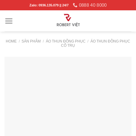
Skip
0888 40 8000
Zalo: 0936.135.079 || 24/7
to
content
HOME
/
SẢN PHẨM
/
ÁO THUN ĐỒNG PHỤC
/
ÁO THUN ĐỒNG PHỤC
CỔ TRỤ