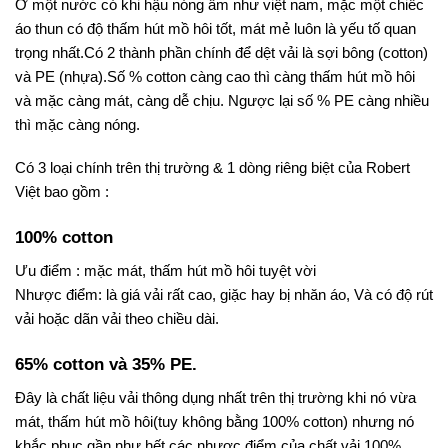
Ở một nước có khi hậu nóng ẩm như việt nam, mặc một chiếc
áo thun có độ thấm hút mồ hôi tốt, mát mẻ luôn là yếu tố quan
trọng nhất.Có 2 thành phần chính để dệt vải là sợi bông (cotton)
và PE (nhựa).Số %
cotton
càng cao thì càng thấm hút mồ hôi
và mặc càng mát, càng dễ chịu. Ngược lại số % PE càng nhiều
thì mặc càng nóng.
Có 3 loại chính trên thị trường & 1 dòng riêng biệt của Robert
Việt bao gồm :
100% cotton
Ưu điểm : mặc mát, thấm hút mồ hôi tuyệt vời
Nhược điểm: là giá vải rất cao, giặc hay bị nhăn áo, Và có độ rút
vải hoặc dãn vải theo chiều dài.
65% cotton và 35% PE.
Đây là chất liệu vải thông dụng nhất trên thị trường khi nó vừa
mát, thấm hút mồ hôi(tuy không bằng 100% cotton) nhưng nó
khắc phục gần như hết các nhược điểm của chất vải 100%