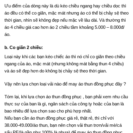
Ưu điểm của dòng này là dù kéo chiều ngang hay chiều dọc thì
áo đều có thể co giãn, mặc mát nhưng áo có thể bị chảy sệ theo
thời gian, nhìn sẽ không đẹp nếu mặc về lâu dài. Và thường thì
áo 4 chiều giá cao hơn áo 2 chiều tầm khoảng 5.000 – 8.000đ/
áo.
b. Co giãn 2 chiều:
Loại này khi các bạn kéo chiếc áo thì nó chỉ co giãn theo chiều
ngang của áo, mặc mát (nhưng không mát bằng thun 4 chiều)
và áo sẽ đẹp hơn do không bị chảy sệ theo thời gian.
Vậy nên lựa chọn loại vải nào để may áo thun đồng phục đây ?
Tóm lại, khi lựa chọn áo thun đồng phục , bạn phải xem nhu cầu
thực sự của bạn là gì, ngân sách của công ty hoặc của bạn là
bao nhiêu để lựa chọn sao cho phù hợp nhất.
Nếu bạn cần áo thun đồng phục giá rẻ, thật rẻ, thì chỉ với
38.000-49.000/áo thun, bạn nên chọn vải thun trơn/vải mè/cá
sấu PE(là gần như 100% là nhựa) để may áo thun đồng phục