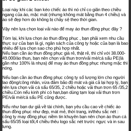
Loại này khi các bạn kéo chiếc áo thì nó chỉ co giãn theo chiều
ngang của áo, mặc mát (nhưng không mát bằng thun 4 chiều) và
áo sẽ đẹp hơn do không bị chảy sệ theo thời gian.
Vậy nên lựa chọn loại vải nào để may áo thun đồng phục đây ?
Tóm lại, khi lựa chọn áo thun đồng phục , bạn phải xem nhu cầu
thực sự của bạn là gì, ngân sách của công ty hoặc của bạn là bao
nhiêu để lựa chọn sao cho phù hợp nhất.
Nếu bạn cần áo thun đồng phục giá rẻ, thật rẻ, thì chỉ với 38.000-
49.000/áo thun, bạn nên chọn vải thun trơn/vải mè/cá sấu PE(là
gần như 100% là nhựa) để may áo thun đồng phục nhưng mặc thì
nóng.
Nếu bạn cần áo thun đồng phục công ty số lượng lớn cho người
lao động/công nhân, vừa đảm bảo độ mát và giá cả lại hợp lý, bạn
nên lựa chọn vải cá sấu 65/35, 2 chiều hoặc vải thun trơn 65 /35,2
chiều.Còn nếu kinh phí có hạn,bạn dùng tạm loại vải thun trơn
PE/vải mè/cá sấu PE cũng được.
Nếu như bạn dư giả về tài chính, bạn yêu cầu cao về chiếc áo
thun đồng phục như đẹp, mát mẻ, thời trang, in/thêu sắc nét :
công ty may đồng phục niềm tin khuyên bạn nên chọn áo thun cá
sấu 65/35 loại tốt,4 chiều thêu logo sắc nét trước ngực và in sau
lưng.