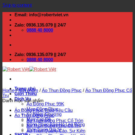
Skip to content
Email: info@robertviet.vn
Zalo: 0936.135.079 || 24/7
0888 40 8000
Zalo: 0936.135.079 || 24/7
0888 40 8000
Trang chủ
Home
/
Sản phẩm
/
Áo Thun Đồng Phục
/
Áo Thun Đồng Phục Cổ
Giới Thiệu
Trụ
Dịch Vụ
Danh mục sản phẩm
Áo Đồng Phục 99K
May Đồng Phục
Áo Đồng Phục Theo Yêu Cầu
Kỷ Niệm Chương
Áo Thun Đồng Phục
May Tạp Dề
Áo Thun Đồng Phục Cổ Tròn
Đồng Phục Bảo Hộ Lao Động
Áo Thun Đồng Phục Cổ Trụ
Thời Trang Giá Sỉ
Áo Thun Quảng Cáo, Sự Kiện
SHOP