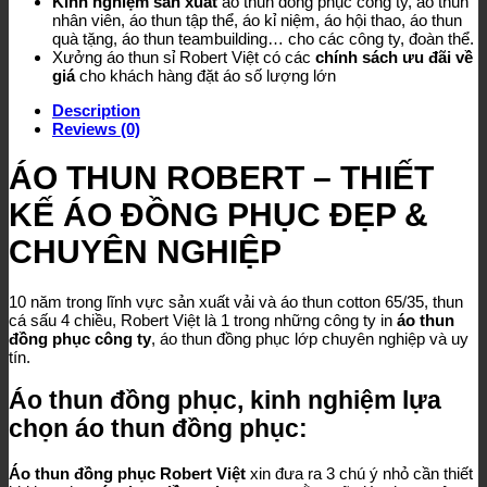
Kinh nghiệm sản xuất
áo thun đồng phục công ty, áo thun
nhân viên, áo thun tập thể, áo kỉ niệm, áo hội thao, áo thun
quà tặng, áo thun teambuilding… cho các công ty, đoàn thể.
Xưởng áo thun sỉ Robert Việt có các
chính sách ưu đãi về
giá
cho khách hàng đặt áo số lượng lớn
Description
Reviews (0)
ÁO THUN ROBERT – THIẾT
KẾ ÁO ĐỒNG PHỤC ĐẸP &
CHUYÊN NGHIỆP
10 năm trong lĩnh vực sản xuất vải và áo thun cotton 65/35, thun
cá sấu 4 chiều, Robert Việt là 1 trong những công ty in
áo thun
đồng phục công ty
, áo thun đồng phục lớp chuyên nghiệp và uy
tín.
Áo thun đồng phục, kinh nghiệm lựa
chọn áo thun đồng phục:
Áo thun đồng phục
Robert Việt
xin đưa ra 3 chú ý nhỏ cần thiết