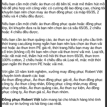
Nếu bạn cần một chiếc áo thun có độ bền bỉ, mát mẻ thấm hút mồ
hôi để phù hợp với công việc có cường độ lao động cao, chúng tôi
khuyên bạn nên chọn may áo thun đồng phục cá mập 65/35, 2
chiều và 4 chiều đều được.
Nếu bạn cần một chiếc áo thun đồng phục quán hoặc đồng phục
lớp, lời khuyên đưa ra là bạn nên chọn áo cá sấu 65/35, 2 chiều
hoặc 4 chiều đều được.
Nếu bạn cần áo thun quảng cáo, áo thun sự kiện và yêu cầu tính
thời trang cao,dùng trong ngắn hạn bạn nên lựa chọn áo thun vải
mè hoặc áo thun trơn PE giá rẻ, thời trang.Nếu bạn may áo thun
cổ tròn (không cổ) thì bạn nên chọn vải thun trơn/ vải mè. Loại tốt,
mặc rất mát mẻ, thấm hút mồ hôi thì thun trơn 65/35, thun trơn
100% cotton, 2 chiều hoặc 4 chiều đều ok.Loại rẻ, mặc một thời
gian ngắn thì thun trơn PE hoặc vải mè.
Với gần 10 năm kinh nghiệm, xưởng may đồng phục Robert Việt
chuyên kinh doanh các loại:
Áo thun đồng phục, Áo thun đồng phục giá rẻ, Áo thun đồng phục
công ty, Áo thun công nhân, Đồng phục công nhân,may đồng
phục công nhân, Áo thun quảng cáo, Áo thun sự kiện, Áo đồng
phục công ty, Áo thun giá sỉ, Áo thun nhóm.
Đồng phục Robert Việt
luôn mang lại cho khách hàng khó tính
nhất sự tin tưởng và hài lòng cao nhất.