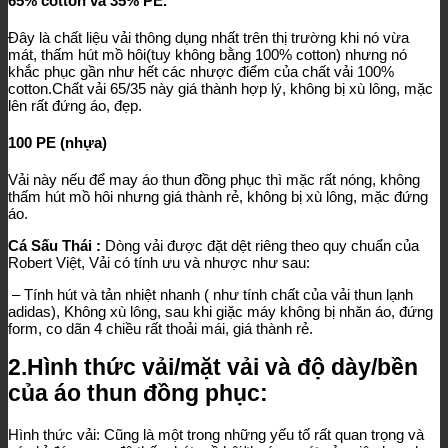
65% cotton và 35% PE.
Đây là chất liệu vải thông dụng nhất trên thị trường khi nó vừa
mát, thấm hút mồ hôi(tuy không bằng 100% cotton) nhưng nó
khắc phục gần như hết các nhược điểm của chất vải 100%
cotton.Chất vải 65/35 này giá thành hợp lý, không bị xù lông, mặc
lên rất đứng áo, đẹp.
100 PE (nhựa)
Vải này nếu để may áo thun đồng phục thì mặc rất nóng, không
thấm hút mồ hôi nhưng giá thành rẻ, không bị xù lông, mặc đứng
áo.
Cá Sấu Thái :
Dòng vải được đặt dệt riêng theo quy chuẩn của
Robert Việt, Vải có tính ưu và nhược như sau:
– Tính hút và tản nhiệt nhanh ( như tính chất của vải thun lạnh
adidas), Không xù lông, sau khi giặc máy không bị nhăn áo, đứng
form, co dãn 4 chiều rất thoải mái, giá thành rẻ.
2.Hình thức vải/mặt vải và độ dày/bền
của áo thun đồng phục:
Hình thức vải: Cũng là một trong những yếu tố rất quan trọng và