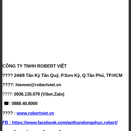
CÔNG TY TNHH ROBERT VIỆT
???? 244/8 Tân Kỳ Tân Quý, P.Sơn Kỳ, Q.Tân Phú, TP.HCM
????: hiennm@robertviet.vn
????:
0936.135.079 (Viber,Zalo)
☎: 0888.40.8000
???? :
www.robertviet.vn
FB : https://www.facebook.com/aothundongphuc.robert/