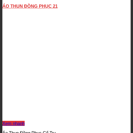
ÁO THUN ĐỒNG PHỤC 21
Xem nhanh
Áo Thun Đồng Phục Cổ Trụ