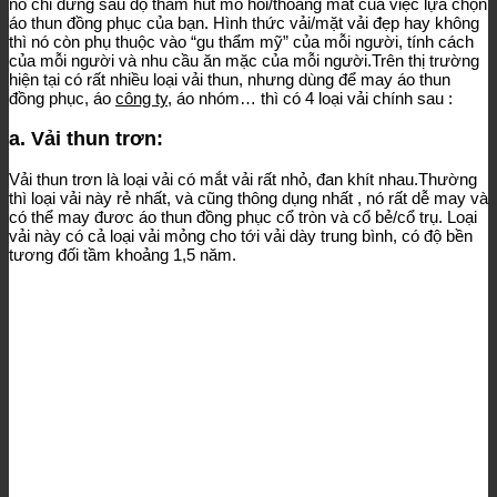
nó chỉ đứng sau độ thấm hút mồ hôi/thoáng mát của việc lựa chọn
áo thun đồng phục của bạn. Hình thức vải/mặt vải đẹp hay không
thì nó còn phụ thuộc vào “gu thẩm mỹ” của mỗi người, tính cách
của mỗi người và nhu cầu ăn mặc của mỗi người.Trên thị trường
hiện tại có rất nhiều loại vải thun, nhưng dùng để may áo thun
đồng phục, áo
công ty
, áo nhóm… thì có 4 loại vải chính sau :
a. Vải thun trơn:
Vải thun trơn là loại vải có mắt vải rất nhỏ, đan khít nhau.Thường
thì loại vải này rẻ nhất, và cũng thông dụng nhất , nó rất dễ may và
có thể may đươc áo thun đồng phục cổ tròn và cổ bẻ/cổ trụ. Loại
vải này có cả loại vải mỏng cho tới vải dày trung bình, có độ bền
tương đối tầm khoảng 1,5 năm.