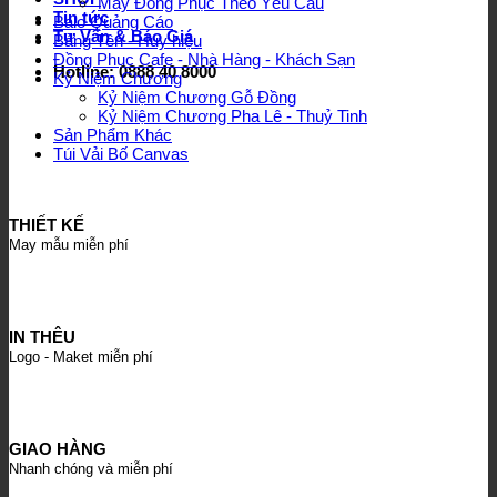
May Đồng Phục Theo Yêu Cầu
Tin tức
Balo Quảng Cáo
Tư Vấn & Báo Giá
Bảng Tên - Huy hiệu
Đồng Phục Cafe - Nhà Hàng - Khách Sạn
Hotline: 0888 40 8000
Kỷ Niệm Chương
Kỷ Niệm Chương Gỗ Đồng
Kỷ Niệm Chương Pha Lê - Thuỷ Tinh
Sản Phẩm Khác
Túi Vải Bố Canvas
THIẾT KẾ
May mẫu miễn phí
IN THÊU
Logo - Maket miễn phí
GIAO HÀNG
Nhanh chóng và miễn phí