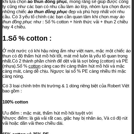
khi lựa chọn
áo thun đồng phục
, mong rằng sẽ giúp được công
ty cũng như các bạn có nhu cầu làm áo lớp, nhóm lựa chọn được
những chiếc
áo thun đồng phục
đẹp và phù hợp nhất với nhu
cầu. Có 3 yếu tố chính các bạn cần quan tâm khi chọn
may áo
thun đồng phục
như : Số % cotton + hình thức vải + thun 2 chiều
hay 4 chiều.
1.Số % cotton :
Ở một nước có khi hậu nóng ẩm như việt nam, mặc một chiếc áo
thun có độ thấm hút mồ hôi tốt, mát mẻ luôn là yếu tố quan trọng
nhất.Có 2 thành phần chính để dệt vải là sợi bông (cotton) và PE
(nhựa).Số %
cotton
càng cao thì càng thấm hút mồ hôi và mặc
càng mát, càng dễ chịu. Ngược lại số % PE càng nhiều thì mặc
càng nóng.
Có 3 loại chính trên thị trường & 1 dòng riêng biệt của Robert Việt
bao gồm :
100% cotton
Ưu điểm : mặc mát, thấm hút mồ hôi tuyệt vời
Nhược điểm: là giá vải rất cao, giặc hay bị nhăn áo, Và có độ rút
vải hoặc dãn vải theo chiều dài.