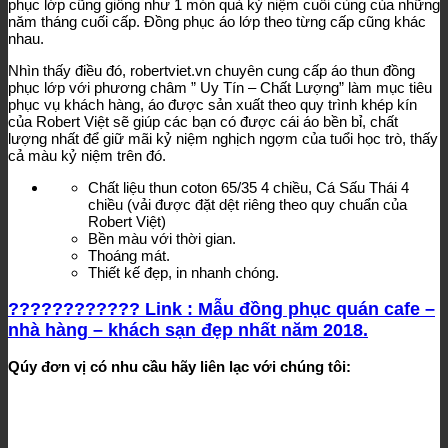
phục lớp cũng giống như 1 món quà kỷ niệm cuối cùng của những
năm tháng cuối cấp. Đồng phục áo lớp theo từng cấp cũng khác
nhau.
Nhìn thấy điều đó, robertviet.vn chuyên cung cấp áo thun đồng
phục lớp với phương châm ” Uy Tín – Chất Lượng” làm mục tiêu
phục vụ khách hàng, áo được sản xuất theo quy trình khép kín
của Robert Việt sẽ giúp các bạn có được cái áo bền bỉ, chất
lượng nhất để giữ mãi kỷ niệm nghịch ngợm của tuổi học trò, thấy
cả màu kỷ niệm trên đó.
Chất liệu thun coton 65/35 4 chiều, Cá Sấu Thái 4
chiều (vải được đặt dệt riêng theo quy chuẩn của
Robert Việt)
Bền màu với thời gian.
Thoáng mát.
Thiết kế đẹp, in nhanh chóng.
???????????? Link : Mẫu đồng phục quán cafe –
nhà hàng – khách sạn đẹp nhất năm 2018.
Qúy đơn vị có nhu cầu hãy liên lạc với chúng tôi: