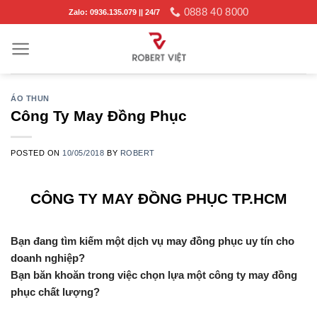
Skip
0888 40 8000
Zalo: 0936.135.079 || 24/7
to
content
ÁO THUN
Công Ty May Đồng Phục
POSTED ON
10/05/2018
BY
ROBERT
CÔNG TY MAY ĐỒNG PHỤC TP.HCM
Bạn đang tìm kiếm một dịch vụ may đồng phục uy tín cho
doanh nghiệp?
Bạn băn khoăn trong việc chọn lựa một công ty may đồng
phục chất lượng?