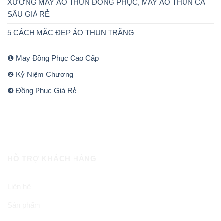
XƯỞNG MAY ÁO THUN ĐỒNG PHỤC, MAY ÁO THUN CÁ
SẤU GIÁ RẺ
5 CÁCH MẶC ĐẸP ÁO THUN TRẮNG
❶ May Đồng Phục Cao Cấp
❷ Kỷ Niệm Chương
❸ Đồng Phục Giá Rẻ
HỖ TRỢ KHÁCH HÀNG
Liên hệ
Sản phẩm