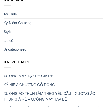
DANH MỤC
Áo Thun
Kỷ Niệm Chương
Style
tạp dề
Uncategorized
BÀI VIẾT MỚI
XƯỞNG MAY TẠP DỀ GIÁ RẺ
KỶ NIỆM CHƯƠNG GỖ ĐỒNG
XƯỞNG ÁO THUN LÀM THEO YÊU CẦU – XƯỞNG ÁO
THUN GIÁ RẺ – XƯỞNG MAY TẠP DỀ